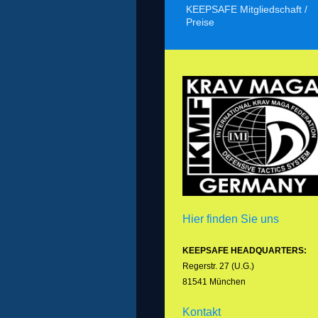
KEEPSAFE Mitgliedschaft /
Preise
Hier finden Sie uns
KEEPSAFE HEADQUARTERS:
Regerstr. 27 (U.G.)
81541 München
Kontakt