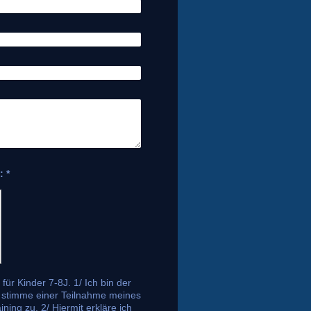
Captcha (Spam-Schutz-Code): *
er 7-8J. 1/ Ich bin der
 stimme einer Teilnahme meines
mit erkläre ich