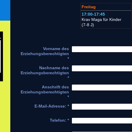
Freitag
17:00-
17:45
Krav Maga
für Kinder
(7-8 J)
Vorname des
Erziehungsberechtigten
*
Nachname des
Erziehungsberechtigten
*
Anschrift des
Erziehungsberechtigten
*
E-Mail-Adresse:
*
Telefon:
*