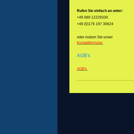
Rufen Sie einfach an unter:
+49 089 12229330
+49 (0)176 197 30624
oder nutzen Sie unser
Kontaktformular.
AGB's
AGB's