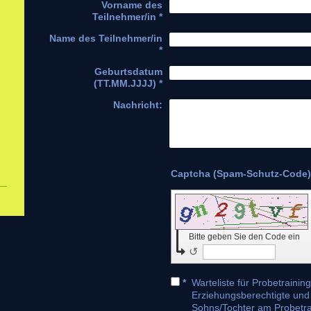
Vorname des
Teilnehmer/in
*
Name des Teilnehmer/in
*
Geburtsdatum
(TT.MM.JJJJ)
*
Nachricht:
Bitte geben Sie den Code ein
↺
*
Warteliste für Probetraining für Kind
Erziehungsberechtigte und
Sohns/Tochter am Probetraining zu. 2/ Hier