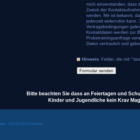
mich einverstanden, dass 
Zweck der Kontaktaufnahme
werden. Mir ist bekannt, da
jederzeit widerrufen kann. 3/ Ich habe den
Vertragsbedingungen gelesen
Kontaktdaten werden zur B
Probetrainingsanfrage ver
Daten vertraulich und geben
Hinweis
: Felder, die mit
*
beze
Bitte beachten Sie dass an Feiertagen und Schulf
Kinder und Jugendliche kein Krav Maga
eeman. ©2019 Kim Freeman